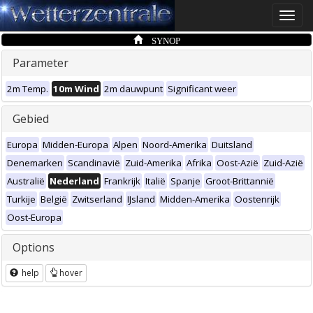
Toggle
naviga
SYNOP
Parameter
2m Temp.
10m Wind
2m dauwpunt
Significant weer
Gebied
Europa
Midden-Europa
Alpen
Noord-Amerika
Duitsland
Denemarken
Scandinavië
Zuid-Amerika
Afrika
Oost-Azië
Zuid-Azië
Australië
Nederland
Frankrijk
Italië
Spanje
Groot-Brittannië
Turkije
België
Zwitserland
IJsland
Midden-Amerika
Oostenrijk
Oost-Europa
Options
help
hover