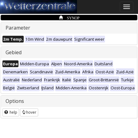
Toggle
naviga
SYNOP
Parameter
2m Temp.
10m Wind
2m dauwpunt
Significant weer
Gebied
Europa
Midden-Europa
Alpen
Noord-Amerika
Duitsland
Denemarken
Scandinavië
Zuid-Amerika
Afrika
Oost-Azië
Zuid-Azië
Australië
Nederland
Frankrijk
Italië
Spanje
Groot-Brittannië
Turkije
België
Zwitserland
IJsland
Midden-Amerika
Oostenrijk
Oost-Europa
Options
help
hover