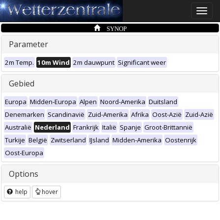
Toggle
naviga
SYNOP
Parameter
2m Temp.
10m Wind
2m dauwpunt
Significant weer
Gebied
Europa
Midden-Europa
Alpen
Noord-Amerika
Duitsland
Denemarken
Scandinavië
Zuid-Amerika
Afrika
Oost-Azië
Zuid-Azië
Australië
Nederland
Frankrijk
Italië
Spanje
Groot-Brittannië
Turkije
België
Zwitserland
IJsland
Midden-Amerika
Oostenrijk
Oost-Europa
Options
help
hover