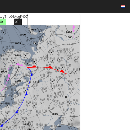
Aug
Thu
06
Aug
Fri
07
00
00