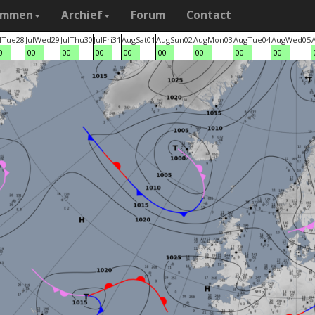
ammen
Archief
Forum
Contact
l
Tue
28
Jul
Wed
29
Jul
Thu
30
Jul
Fri
31
Aug
Sat
01
Aug
Sun
02
Aug
Mon
03
Aug
Tue
04
Aug
Wed
05
0
00
00
00
00
00
00
00
00