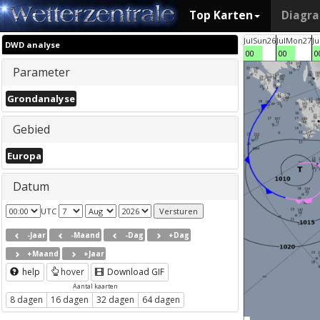
Top Karten
Diagr
Jul
Sun
26
Jul
Mon
27
Ju
DWD analyse
00
00
0
Parameter
Grondanalyse
Gebied
Europa
Datum
UTC
-Jaar
-Maand
-Dag
+Dag
+Maand
+Jaar
help
hover
Download GIF
Aantal kaarten
8 dagen
16 dagen
32 dagen
64 dagen