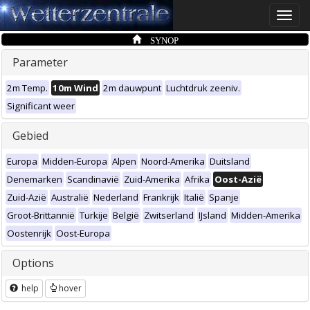
Toggle
naviga
SYNOP
Parameter
2m Temp.
10m Wind
2m dauwpunt
Luchtdruk zeeniv.
Significant weer
Gebied
Europa
Midden-Europa
Alpen
Noord-Amerika
Duitsland
Denemarken
Scandinavië
Zuid-Amerika
Afrika
Oost-Azië
Zuid-Azië
Australië
Nederland
Frankrijk
Italië
Spanje
Groot-Brittannië
Turkije
België
Zwitserland
IJsland
Midden-Amerika
Oostenrijk
Oost-Europa
Options
help
hover