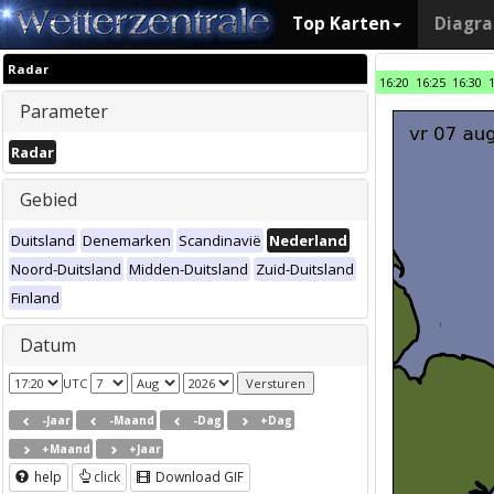
Top Karten
Diagr
Radar
16:20
16:25
16:30
Parameter
Radar
Gebied
Duitsland
Denemarken
Scandinavië
Nederland
Noord-Duitsland
Midden-Duitsland
Zuid-Duitsland
Finland
Datum
UTC
-Jaar
-Maand
-Dag
+Dag
+Maand
+Jaar
help
click
Download GIF