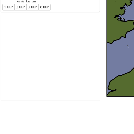
Aantal kaarten
1 uur
2 uur
3 uur
6 uur