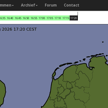
ammen
Archief
Forum
Contact
16:35
16:40
16:45
16:50
16:55
17:00
17:05
17:10
17:15
17:20