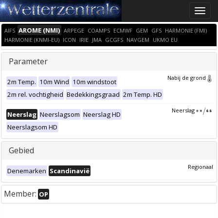
Toggle
naviga
AROME (NMI)
AIFS
ARPEGE
COAMPS
ECMWF
GEM
GFS
HARMONIE (FMI)
HARMONIE (KNMI-EU)
ICON
IRIE
JMA
GCGFS
NAVGEM
UKMO EU
Parameter
Nabij de grond
2m Temp.
10m Wind
10m windstoot
2m rel. vochtigheid
Bedekkingsgraad
2m Temp. HD
Neerslag
Neerslag
Neerslagsom
Neerslag HD
Neerslagsom HD
Gebied
Regionaal
Denemarken
Scandinavië
Member:
OP