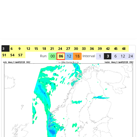
3
6
9
12
15
18
21
24
27
30
33
36
39
42
45
48
51
54
57
Run:
Interval
00
06
12
18
1
3
6
12
24