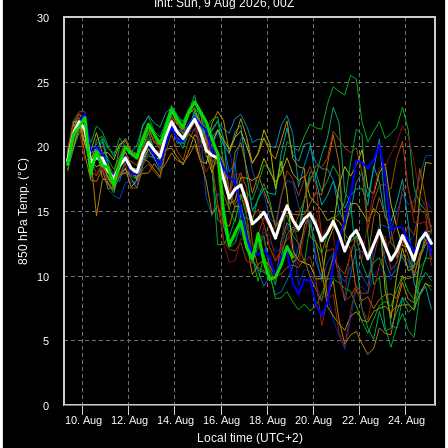
Init: Sun, 9 Aug 2026, 00Z
30
25
20
850 hPa Temp. (°C)
15
10
5
0
10. Aug
12. Aug
14. Aug
16. Aug
18. Aug
20. Aug
22. Aug
24. Aug
Local time (UTC+2)