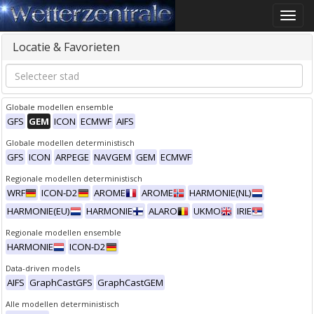
Toggle
naviga
Locatie & Favorieten
Globale modellen ensemble
GFS
GEM
ICON
ECMWF
AIFS
Globale modellen deterministisch
GFS
ICON
ARPEGE
NAVGEM
GEM
ECMWF
Regionale modellen deterministisch
WRF
ICON-D2
AROME
AROME
HARMONIE(NL)
HARMONIE(EU)
HARMONIE
ALARO
UKMO
IRIE
Regionale modellen ensemble
HARMONIE
ICON-D2
Data-driven models
AIFS
GraphCastGFS
GraphCastGEM
Alle modellen deterministisch