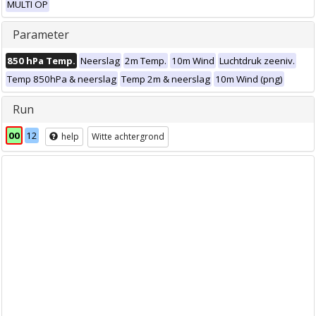
MULTI OP
Parameter
850 hPa Temp.
Neerslag
2m Temp.
10m Wind
Luchtdruk zeeniv.
Temp 850hPa & neerslag
Temp 2m & neerslag
10m Wind (png)
Run
00
12
help
Witte achtergrond