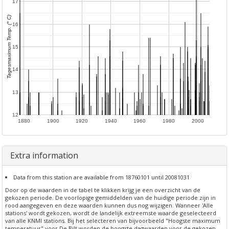
17
Tagesmaximum Temp. (° C)
16
15
14
13
12
1880
1900
1920
1940
1960
1980
2000
Extra information
Data from this station are available from 18760101 until 20081031
Door op de waarden in de tabel te klikken krijg je een overzicht van de
gekozen periode. De voorlopige gemiddelden van de huidige periode zijn in
rood aangegeven en deze waarden kunnen dus nog wijzigen. Wanneer 'Alle
stations' wordt gekozen, wordt de landelijk extreemste waarde geselecteerd
van alle KNMI stations. Bij het selecteren van bijvoorbeeld "Hoogste maximum
temperatuur" voor De Bilt worden de hoogste dagwaarden voor de gekozen