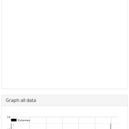
Graph all data
18
Extremes
Extremes