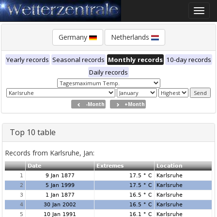
Toggle
naviga
Germany
Netherlands
Yearly records
Seasonal records
Monthly records
10-day records
Daily records
-Month
+Month
Top 10 table
Records from Karlsruhe, Jan:
Date
Extremes
Location
1
9 Jan 1877
17.5 ° C
Karlsruhe
2
5 Jan 1999
17.5 ° C
Karlsruhe
3
1 Jan 1877
16.5 ° C
Karlsruhe
4
30 Jan 2002
16.5 ° C
Karlsruhe
5
10 Jan 1991
16.1 ° C
Karlsruhe