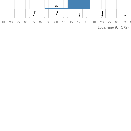
0.1
0.1
18
20
22
00
02
04
06
08
10
12
14
16
18
20
22
00
02
Local time (UTC+2)