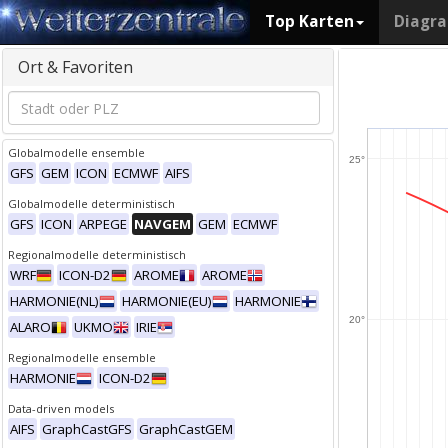
Top Karten
Diagr
Ort & Favoriten
Globalmodelle ensemble
25°
GFS
GEM
ICON
ECMWF
AIFS
Globalmodelle deterministisch
GFS
ICON
ARPEGE
NAVGEM
GEM
ECMWF
Regionalmodelle deterministisch
WRF
ICON-D2
AROME
AROME
HARMONIE(NL)
HARMONIE(EU)
HARMONIE
20°
ALARO
UKMO
IRIE
Regionalmodelle ensemble
HARMONIE
ICON-D2
Data-driven models
AIFS
GraphCastGFS
GraphCastGEM