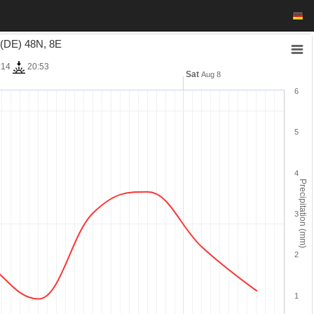
DE) 48N, 8E
:14
20:53
Sat
7
Aug 8
6
5
4
Precipitation (mm)
3
2
1