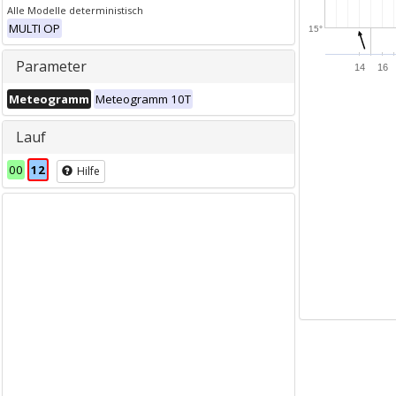
Alle Modelle deterministisch
MULTI OP
15°
Parameter
14
16
Meteogramm
Meteogramm 10T
Lauf
00
12
Hilfe