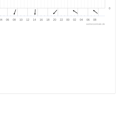
0
04
06
08
10
12
14
16
18
20
22
00
02
04
06
08
wetterzentrale.de