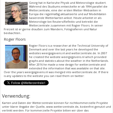
Georg hat in Karlsruhe Physik und Meteorologie studiert.
Während des Studiums entwickelte er ab 1994 parallel die
Wetterzentrale, eine der ersten Wetter-Webseiten in
Europa die regelmäßig aktualisierte und auf Modelldaten
basierende Wetterkarten anbot. Heute arbeitet er als
Meteorologe bei Reuters/Refinitiv und betreibt die
Wetterzentrale zusammen mit Rogier Floors. In seiner
Freizeit ist er gerne draußen zum Wandern, Fotografieren und Natur
beobachten..
Rogier Floors
Rogier Floors is a researcher at the Technical University of
Denmark and over the last years he developed the
websites weergegevens.nl and wetterzentrale.de. In 2007
he created the website weergegevens.nl which provided
graphs and statistics about the weather in the Netherlands.
After 2016 he made a new design for wetterzentrale and
extended the information that was available on that site.
Over the years weergegevens.nl was merged into wetterzentrale.de. If there
is any updates to the website you can read them on twitter:
Verwendung:
Karten und Daten der Wetterzentrale können für nichtkommerzielle Projekte
unter klarer Angabe der Quelle, www.wetterzentrale.de, kostenfrei genutzt und
verlinkt werden. Für kommerzielle Projekte bitten wir über das