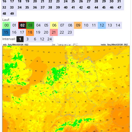
16
17
18
19
20
21
22
23
24
25
26
27
28
29
30
31
32
33
34
35
36
37
38
39
40
41
42
43
44
45
46
47
48
49
Lauf:
00
01
02
03
04
05
06
07
08
09
10
11
12
13
14
15
16
17
18
19
20
21
22
23
Intervall
1
3
6
12
24