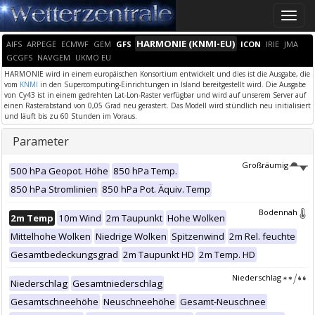
Toggle
naviga
HARMONIE (KNMI-EU)
AIFS
ARPEGE
ECMWF
GEM
GFS
ICON
IRIE
JMA
GCGFS
NAVGEM
UKMO EU
HARMONIE wird in einem europäischen Konsortium entwickelt und dies ist die Ausgabe, die
vom
KNMI
in den Supercomputing-Einrichtungen in Island bereitgestellt wird. Die Ausgabe
von Cy43 ist in einem gedrehten Lat-Lon-Raster verfügbar und wird auf unserem Server auf
einen Rasterabstand von 0,05 Grad neu gerastert. Das Modell wird stündlich neu initialisiert
und läuft bis zu 60 Stunden im Voraus.
Parameter
Großräumig
500 hPa Geopot. Höhe
850 hPa Temp.
850 hPa Stromlinien
850 hPa Pot. Äquiv. Temp
Bodennah
2m Temp
10m Wind
2m Taupunkt
Hohe Wolken
Mittelhohe Wolken
Niedrige Wolken
Spitzenwind
2m Rel. feuchte
Gesamtbedeckungsgrad
2m Taupunkt HD
2m Temp. HD
Niederschlag
Niederschlag
Gesamtniederschlag
Gesamtschneehöhe
Neuschneehöhe
Gesamt-Neuschnee