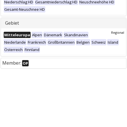
Niederschlag HD
Gesamtniederschlag HD
Neuschneehöhe HD
Gesamt-Neuschnee HD
Gebiet
Regional
Mitteleuropa
Alpen
Dänemark
Skandinavien
Niederlande
Frankreich
Großbritannien
Belgien
Schweiz
Island
Österreich
Finnland
Member:
OP