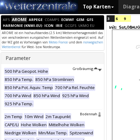
Top Karten
Diagr
3
6
9
AROME
AIFS
ARPEGE
COAMPS
ECMWF
GEM
GFS
HARMONIE (KNMI-EU)
ICON
IRIE
GCGFS
UKMO EU
AROME ist ein hochauflösendes (2.5 km) Wettervorhersagemodell das
von verschiedenen europäischen Wetterdiensten eingesetzt wird. Auf
der WZ gibt es Vorhersagen von
Meteo France
und dem
norwegischen
Wetterdienst
für West- bzw Nordeuropa.
Parameter
Großräumig
500 hPa Geopot. Höhe
850 hPa Temp.
850 hPa Stromlinien
850 hPa Pot. Äquiv. Temp
700 hPa Rel. Feuchte
700 hPa Wind
850 hPa Wind
925 hPa Wind
925 hPa Temp.
Bodennah
2m Temp
10m Wind
2m Taupunkt
CAPE/LI
Hohe Wolken
Mittelhohe Wolken
Niedrige Wolken
Min/Max Temp.
Spitzenwind