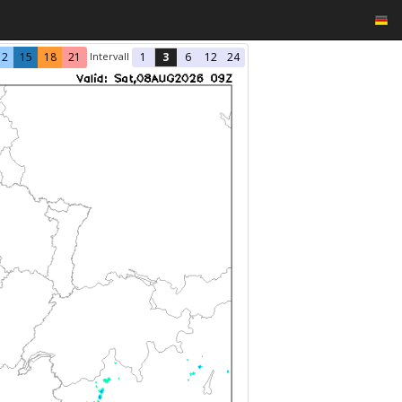
Intervall
12
15
18
21
1
3
6
12
24