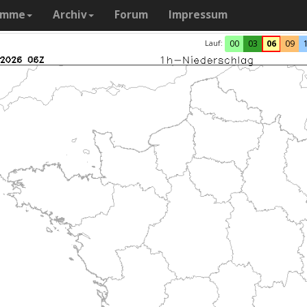
amme
Archiv
Forum
Impressum
Lauf:
00
03
06
09