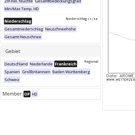
2m Rel. feuchte
Gesamtbedeckungsgrad
Min/Max Temp. HD
Niederschlag
Niederschlag
Gesamtniederschlag
Neuschneehöhe
Gesamt-Neuschnee
Gebiet
Regional
Deutschland
Niederlande
Frankreich
Spanien
Großbritannien
Baden Württemberg
Schweiz
Member:
OP
HD