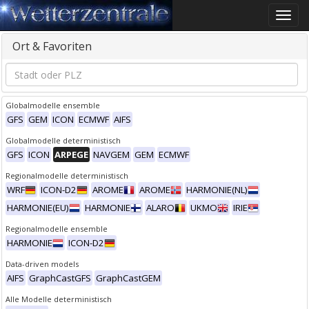
Toggle
naviga
Ort & Favoriten
Globalmodelle ensemble
GFS
GEM
ICON
ECMWF
AIFS
Globalmodelle deterministisch
GFS
ICON
ARPEGE
NAVGEM
GEM
ECMWF
Regionalmodelle deterministisch
WRF
ICON-D2
AROME
AROME
HARMONIE(NL)
HARMONIE(EU)
HARMONIE
ALARO
UKMO
IRIE
Regionalmodelle ensemble
HARMONIE
ICON-D2
Data-driven models
AIFS
GraphCastGFS
GraphCastGEM
Alle Modelle deterministisch