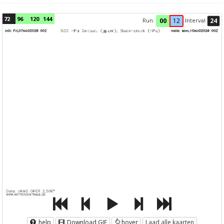
72
96
120
144
Run:
Interval
00
12
24
help
Download GIF
hover
Laad alle kaarten