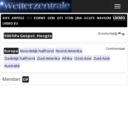
Toggle
naviga
UKMO
AIFS
ARPEGE
CFS
ECMWF
GEM
GFS
ICON
JMA
GCGFS
NAVGEM
UKMO EU
Grootschalig
500 hPa Geopot. Hoogte
Continentaal
Europa
Noordelijk halfrond
Noord-Amerika
Zuidelijk halfrond
Zuid-Amerika
Afrika
Oost-Azië
Zuid-Azië
Australië
Member:
OP