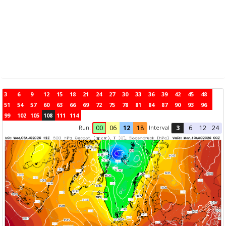
3
6
9
12
15
18
21
24
27
30
33
36
39
42
45
48
51
54
57
60
63
66
69
72
75
78
81
84
87
90
93
96
99
102
105
108
111
114
Run:
Interval
00
06
12
18
3
6
12
24