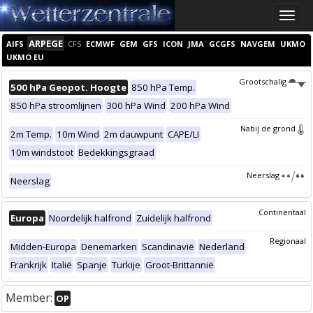
Toggle
naviga
ARPEGE
AIFS
CFS
ECMWF
GEM
GFS
ICON
JMA
GCGFS
NAVGEM
UKMO
UKMO EU
Grootschalig
500 hPa Geopot. Hoogte
850 hPa Temp.
850 hPa stroomlijnen
300 hPa Wind
200 hPa Wind
Nabij de grond
2m Temp.
10m Wind
2m dauwpunt
CAPE/LI
10m windstoot
Bedekkingsgraad
Neerslag
Neerslag
Continentaal
Europa
Noordelijk halfrond
Zuidelijk halfrond
Regionaal
Midden-Europa
Denemarken
Scandinavië
Nederland
Frankrijk
Italië
Spanje
Turkije
Groot-Brittannië
Member:
OP