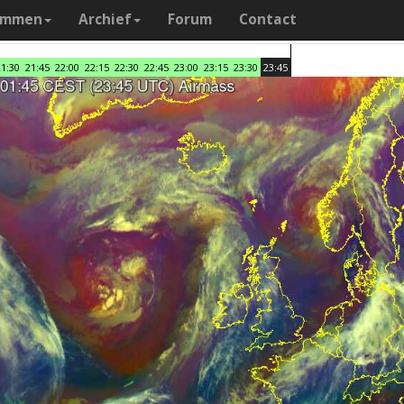
ammen
Archief
Forum
Contact
21:30
21:45
22:00
22:15
22:30
22:45
23:00
23:15
23:30
23:45