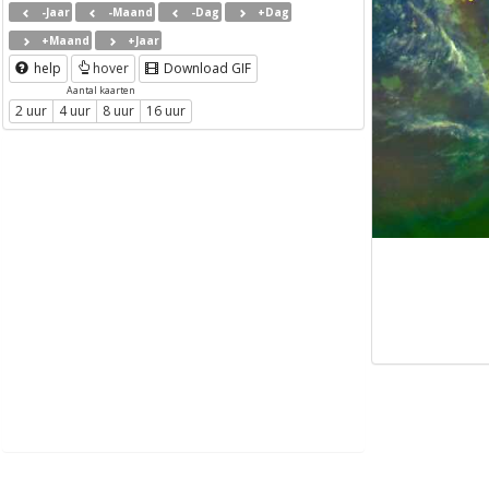
-Jaar
-Maand
-Dag
+Dag
+Maand
+Jaar
help
hover
Download GIF
Aantal kaarten
2 uur
4 uur
8 uur
16 uur