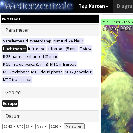
Top Karten
Diagr
EUMETSAT
20:45
21:00
21:15
Parameter
Satellietbeeld
Waterdamp
Natuurlijke kleur
Luchtsoort
Infrarood
Infrarood (5 min)
E-view
RGB natural enhanced (5 min)
RGB microphysics (5 min)
MTG infrarood
MTG zichtbaar
MTG cloud phase
MTG geocolour
MTG true colour
Gebied
Europa
Datum
UTC