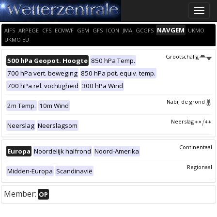
Toggle
naviga
NAVGEM
AIFS
ARPEGE
CFS
ECMWF
GEM
GFS
ICON
JMA
GCGFS
UKMO
UKMO EU
Grootschalig
500 hPa Geopot. Hoogte
850 hPa Temp.
700 hPa vert. beweging
850 hPa pot. equiv. temp.
700 hPa rel. vochtigheid
300 hPa Wind
Nabij de grond
2m Temp.
10m Wind
Neerslag
Neerslag
Neerslagsom
Continentaal
Europa
Noordelijk halfrond
Noord-Amerika
Regionaal
Midden-Europa
Scandinavië
Member:
OP