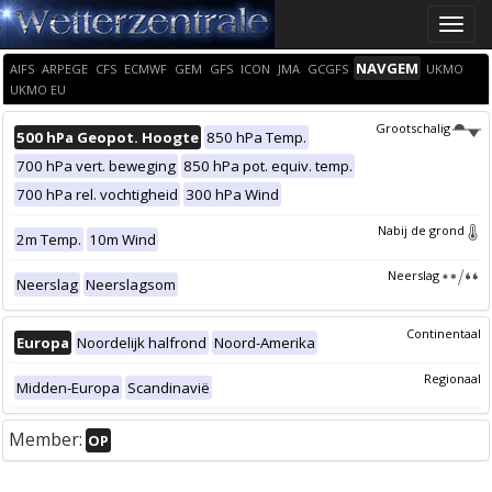
Toggle
naviga
NAVGEM
AIFS
ARPEGE
CFS
ECMWF
GEM
GFS
ICON
JMA
GCGFS
UKMO
UKMO EU
Grootschalig
500 hPa Geopot. Hoogte
850 hPa Temp.
700 hPa vert. beweging
850 hPa pot. equiv. temp.
700 hPa rel. vochtigheid
300 hPa Wind
Nabij de grond
2m Temp.
10m Wind
Neerslag
Neerslag
Neerslagsom
Continentaal
Europa
Noordelijk halfrond
Noord-Amerika
Regionaal
Midden-Europa
Scandinavië
Member:
OP