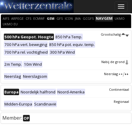
Toggle
naviga
NAVGEM
AIFS
ARPEGE
CFS
ECMWF
GEM
GFS
ICON
JMA
GCGFS
UKMO
UKMO EU
Grootschalig
500 hPa Geopot. Hoogte
850 hPa Temp.
700 hPa vert. beweging
850 hPa pot. equiv. temp.
700 hPa rel. vochtigheid
300 hPa Wind
Nabij de grond
2m Temp.
10m Wind
Neerslag
Neerslag
Neerslagsom
Continentaal
Europa
Noordelijk halfrond
Noord-Amerika
Regionaal
Midden-Europa
Scandinavië
Member:
OP