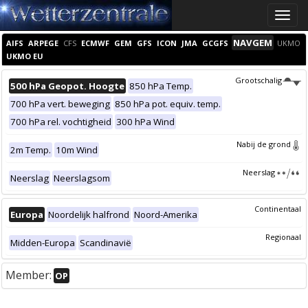
Toggle
naviga
NAVGEM
AIFS
ARPEGE
CFS
ECMWF
GEM
GFS
ICON
JMA
GCGFS
UKMO
UKMO EU
Grootschalig
500 hPa Geopot. Hoogte
850 hPa Temp.
700 hPa vert. beweging
850 hPa pot. equiv. temp.
700 hPa rel. vochtigheid
300 hPa Wind
Nabij de grond
2m Temp.
10m Wind
Neerslag
Neerslag
Neerslagsom
Continentaal
Europa
Noordelijk halfrond
Noord-Amerika
Regionaal
Midden-Europa
Scandinavië
Member:
OP