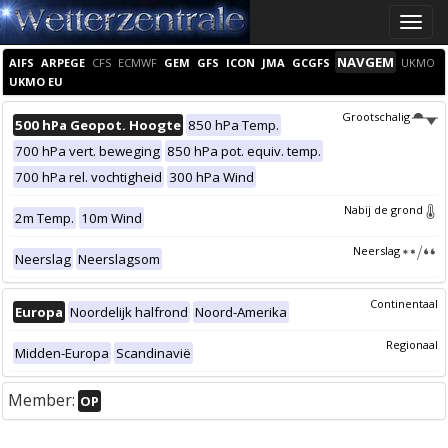
Toggle
naviga
NAVGEM
AIFS
ARPEGE
CFS
ECMWF
GEM
GFS
ICON
JMA
GCGFS
UKMO
UKMO EU
Grootschalig
500 hPa Geopot. Hoogte
850 hPa Temp.
700 hPa vert. beweging
850 hPa pot. equiv. temp.
700 hPa rel. vochtigheid
300 hPa Wind
Nabij de grond
2m Temp.
10m Wind
Neerslag
Neerslag
Neerslagsom
Continentaal
Europa
Noordelijk halfrond
Noord-Amerika
Regionaal
Midden-Europa
Scandinavië
Member:
OP