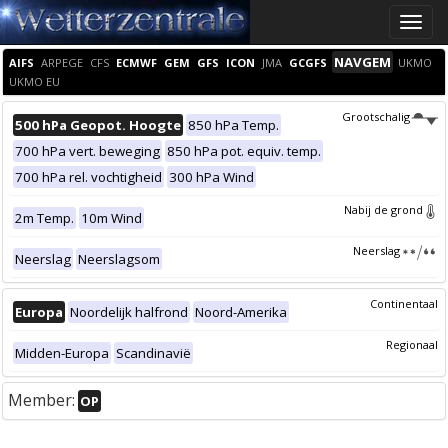
Toggle
naviga
NAVGEM
AIFS
ARPEGE
CFS
ECMWF
GEM
GFS
ICON
JMA
GCGFS
UKMO
UKMO EU
Grootschalig
500 hPa Geopot. Hoogte
850 hPa Temp.
700 hPa vert. beweging
850 hPa pot. equiv. temp.
700 hPa rel. vochtigheid
300 hPa Wind
Nabij de grond
2m Temp.
10m Wind
Neerslag
Neerslag
Neerslagsom
Continentaal
Europa
Noordelijk halfrond
Noord-Amerika
Regionaal
Midden-Europa
Scandinavië
Member:
OP