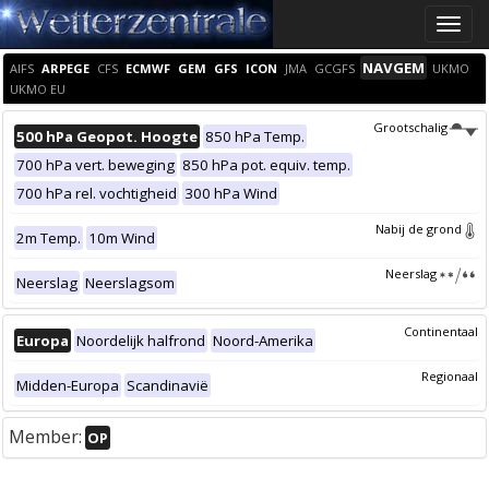
Toggle
naviga
NAVGEM
AIFS
ARPEGE
CFS
ECMWF
GEM
GFS
ICON
JMA
GCGFS
UKMO
UKMO EU
Grootschalig
500 hPa Geopot. Hoogte
850 hPa Temp.
700 hPa vert. beweging
850 hPa pot. equiv. temp.
700 hPa rel. vochtigheid
300 hPa Wind
Nabij de grond
2m Temp.
10m Wind
Neerslag
Neerslag
Neerslagsom
Continentaal
Europa
Noordelijk halfrond
Noord-Amerika
Regionaal
Midden-Europa
Scandinavië
Member:
OP