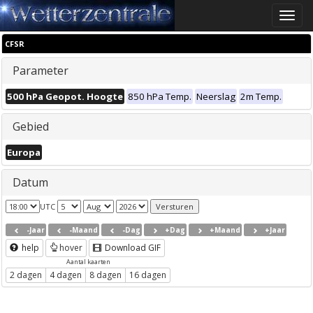
Toggle
naviga
CFSR
Parameter
500 hPa Geopot. Hoogte
850 hPa Temp.
Neerslag
2m Temp.
Gebied
Europa
Datum
UTC
-Jaar
-Maand
-Dag
+Dag
+Maand
+Jaar
help
hover
Download GIF
Aantal kaarten
2 dagen
4 dagen
8 dagen
16 dagen