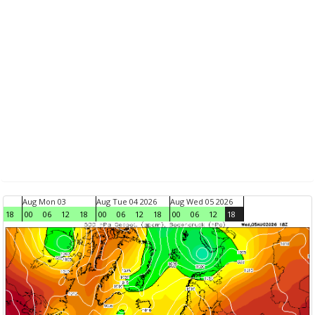
Aug Mon 03
Aug Tue 04 2026
Aug Wed 05 2026
18
00
06
12
18
00
06
12
18
00
06
12
18