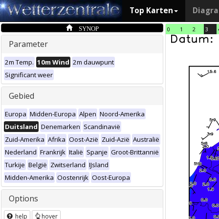
Top Karten
Diagr
SYNOP
0
1
2
3
Parameter
2m Temp.
10m Wind
2m dauwpunt
Significant weer
Gebied
Europa
Midden-Europa
Alpen
Noord-Amerika
Duitsland
Denemarken
Scandinavië
Zuid-Amerika
Afrika
Oost-Azië
Zuid-Azië
Australië
Nederland
Frankrijk
Italië
Spanje
Groot-Brittannië
Turkije
België
Zwitserland
IJsland
Midden-Amerika
Oostenrijk
Oost-Europa
Options
help
hover