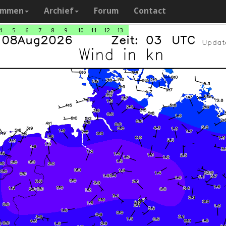
ammen
Archief
Forum
Contact
4
5
6
7
8
9
10
11
12
13