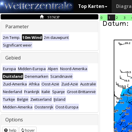
Top Karten
Diagr
SYNOP
0
1
2
3
Parameter
2m Temp.
10m Wind
2m dauwpunt
Significant weer
Gebied
Europa
Midden-Europa
Alpen
Noord-Amerika
Duitsland
Denemarken
Scandinavië
Zuid-Amerika
Afrika
Oost-Azië
Zuid-Azië
Australië
Nederland
Frankrijk
Italië
Spanje
Groot-Brittannië
Turkije
België
Zwitserland
IJsland
Midden-Amerika
Oostenrijk
Oost-Europa
Options
help
hover