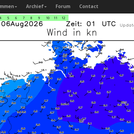
ammen
Archief
Forum
Contact
4
5
6
7
8
9
10
11
12