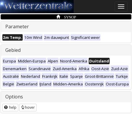
Toggle
naviga
SYNOP
Parameter
2m Temp.
10m Wind
2m dauwpunt
Significant weer
Gebied
Europa
Midden-Europa
Alpen
Noord-Amerika
Duitsland
Denemarken
Scandinavië
Zuid-Amerika
Afrika
Oost-Azië
Zuid-Azië
Australië
Nederland
Frankrijk
Italië
Spanje
Groot-Brittannië
Turkije
België
Zwitserland
IJsland
Midden-Amerika
Oostenrijk
Oost-Europa
Options
help
hover