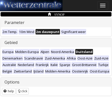
Toggle
naviga
SYNOP
Parameter
2m Temp.
10m Wind
2m dauwpunt
Significant weer
Gebied
Europa
Midden-Europa
Alpen
Noord-Amerika
Duitsland
Denemarken
Scandinavië
Zuid-Amerika
Afrika
Oost-Azië
Zuid-Azië
Australië
Nederland
Frankrijk
Italië
Spanje
Groot-Brittannië
Turkije
België
Zwitserland
IJsland
Midden-Amerika
Oostenrijk
Oost-Europa
Options
help
click