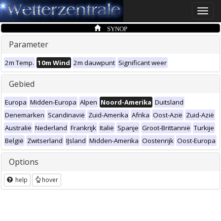
Toggle
naviga
SYNOP
Parameter
2m Temp.
10m Wind
2m dauwpunt
Significant weer
Gebied
Europa
Midden-Europa
Alpen
Noord-Amerika
Duitsland
Denemarken
Scandinavië
Zuid-Amerika
Afrika
Oost-Azië
Zuid-Azië
Australië
Nederland
Frankrijk
Italië
Spanje
Groot-Brittannië
Turkije
België
Zwitserland
IJsland
Midden-Amerika
Oostenrijk
Oost-Europa
Options
help
hover