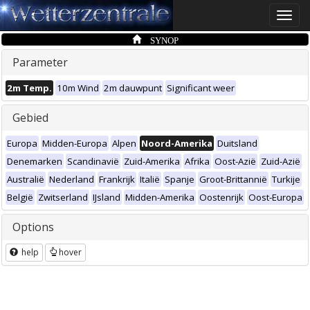
Toggle
naviga
SYNOP
Parameter
2m Temp.
10m Wind
2m dauwpunt
Significant weer
Gebied
Europa
Midden-Europa
Alpen
Noord-Amerika
Duitsland
Denemarken
Scandinavië
Zuid-Amerika
Afrika
Oost-Azië
Zuid-Azië
Australië
Nederland
Frankrijk
Italië
Spanje
Groot-Brittannië
Turkije
België
Zwitserland
IJsland
Midden-Amerika
Oostenrijk
Oost-Europa
Options
help
hover