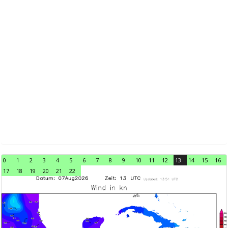
0
1
2
3
4
5
6
7
8
9
10
11
12
13
14
15
16
17
18
19
20
21
22