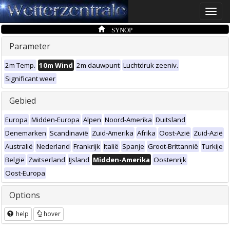
Toggle
naviga
SYNOP
Parameter
2m Temp.
10m Wind
2m dauwpunt
Luchtdruk zeeniv.
Significant weer
Gebied
Europa
Midden-Europa
Alpen
Noord-Amerika
Duitsland
Denemarken
Scandinavië
Zuid-Amerika
Afrika
Oost-Azië
Zuid-Azië
Australië
Nederland
Frankrijk
Italië
Spanje
Groot-Brittannië
Turkije
België
Zwitserland
IJsland
Midden-Amerika
Oostenrijk
Oost-Europa
Options
help
hover