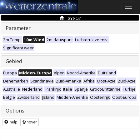
Toggle
naviga
SYNOP
Parameter
2m Temp.
10m Wind
2m dauwpunt
Luchtdruk zeeniv.
Significant weer
Gebied
Europa
Midden-Europa
Alpen
Noord-Amerika
Duitsland
Denemarken
Scandinavië
Zuid-Amerika
Afrika
Oost-Azië
Zuid-Azië
Australië
Nederland
Frankrijk
Italië
Spanje
Groot-Brittannië
Turkije
België
Zwitserland
IJsland
Midden-Amerika
Oostenrijk
Oost-Europa
Options
help
hover