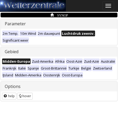
Toggle
naviga
SYNOP
Parameter
2m Temp.
10m Wind
2m dauwpunt
Luchtdruk zeeniv.
Significant weer
Gebied
Midden-Europa
Zuid-Amerika
Afrika
Oost-Azië
Zuid-Azië
Australië
Frankrijk
Italië
Spanje
Groot-Brittannië
Turkije
België
Zwitserland
IJsland
Midden-Amerika
Oostenrijk
Oost-Europa
Options
help
hover