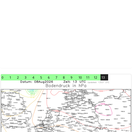
0
1
2
3
4
5
6
7
8
9
10
11
12
13