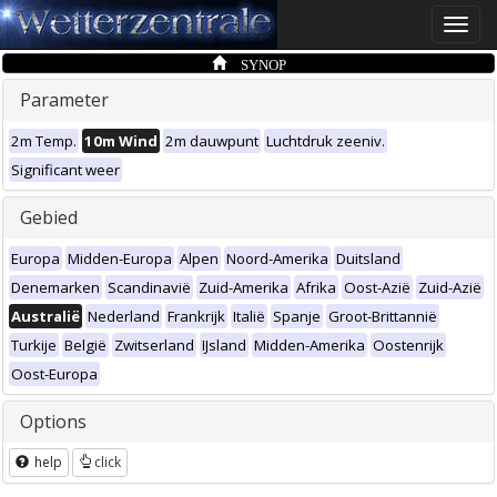
Toggle
naviga
SYNOP
Parameter
2m Temp.
10m Wind
2m dauwpunt
Luchtdruk zeeniv.
Significant weer
Gebied
Europa
Midden-Europa
Alpen
Noord-Amerika
Duitsland
Denemarken
Scandinavië
Zuid-Amerika
Afrika
Oost-Azië
Zuid-Azië
Australië
Nederland
Frankrijk
Italië
Spanje
Groot-Brittannië
Turkije
België
Zwitserland
IJsland
Midden-Amerika
Oostenrijk
Oost-Europa
Options
help
click