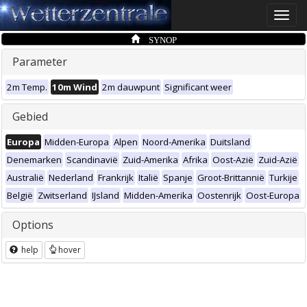
Toggle
naviga
SYNOP
Parameter
2m Temp.
10m Wind
2m dauwpunt
Significant weer
Gebied
Europa
Midden-Europa
Alpen
Noord-Amerika
Duitsland
Denemarken
Scandinavië
Zuid-Amerika
Afrika
Oost-Azië
Zuid-Azië
Australië
Nederland
Frankrijk
Italië
Spanje
Groot-Brittannië
Turkije
België
Zwitserland
IJsland
Midden-Amerika
Oostenrijk
Oost-Europa
Options
help
hover