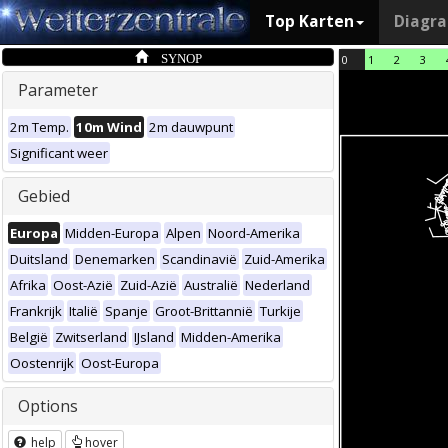
Top Karten
Diagr
SYNOP
0
1
2
3
Parameter
2m Temp.
10m Wind
2m dauwpunt
Significant weer
Gebied
Europa
Midden-Europa
Alpen
Noord-Amerika
Duitsland
Denemarken
Scandinavië
Zuid-Amerika
Afrika
Oost-Azië
Zuid-Azië
Australië
Nederland
Frankrijk
Italië
Spanje
Groot-Brittannië
Turkije
België
Zwitserland
IJsland
Midden-Amerika
Oostenrijk
Oost-Europa
Options
help
hover