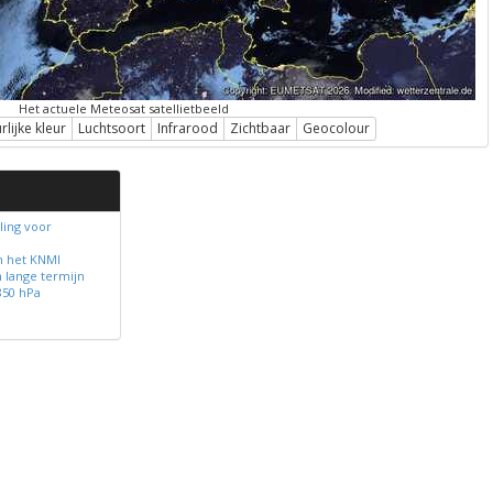
Het actuele Meteosat satellietbeeld
lijke kleur
Luchtsoort
Infrarood
Zichtbaar
Geocolour
ing voor
n het KNMI
 lange termijn
850 hPa