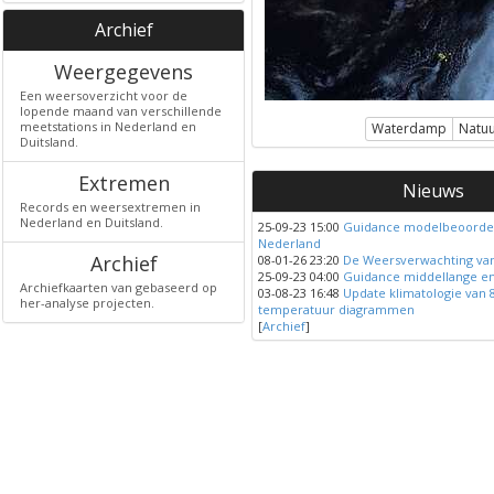
Archief
Weergegevens
Een weersoverzicht voor de
lopende maand van verschillende
meetstations in Nederland en
Waterdamp
Natuur
Duitsland.
Extremen
Nieuws
Records en weersextremen in
Nederland en Duitsland.
25-09-23 15:00
Guidance modelbeoordel
Nederland
Archief
08-01-26 23:20
De Weersverwachting va
25-09-23 04:00
Guidance middellange en
Archiefkaarten van gebaseerd op
03-08-23 16:48
Update klimatologie van 
her-analyse projecten.
temperatuur diagrammen
[
Archief
]