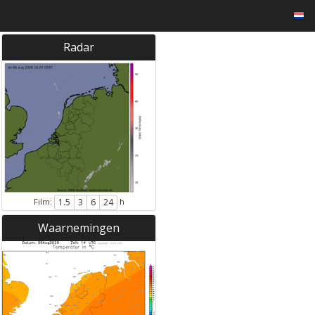
Radar
Film:
h
1.5
3
6
24
Waarnemingen