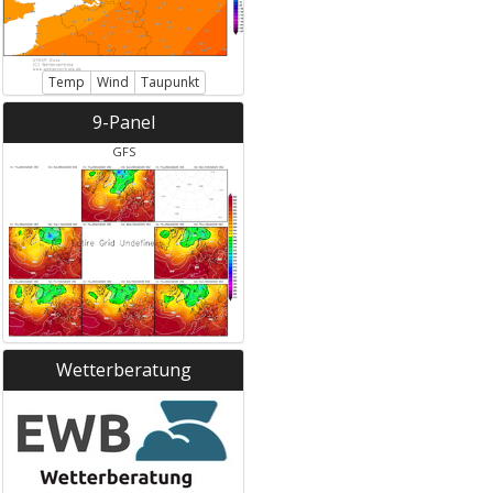
Temp
Wind
Taupunkt
9-Panel
GFS
Wetterberatung