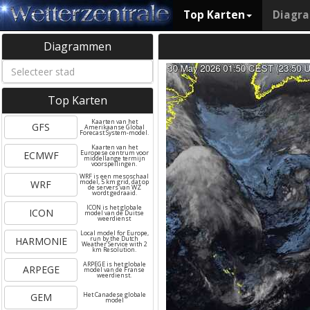
Top Karten
Diagr
Diagrammen
Top Karten
Kaarten van het
GFS
Amerikaanse Global
Forecast System-model.
Kaarten van het
ECMWF
Europese centrum voor
middellange termijn
voorspellingen.
WRF is een mesoschaal
WRF
model, 5 km grid, dat op
de servers van WZ
wordt gedraaid.
ICON is het globale
ICON
model van de Duitse
weerdienst
Local model for Europe,
HARMONIE
run by the Dutch
Weather Service with 2
km Resolution.
ARPEGE is het globale
ARPEGE
model van de Franse
weerdienst.
GEM
Het Canadese globale
model