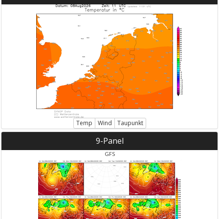
Temp
Wind
Taupunkt
9-Panel
GFS