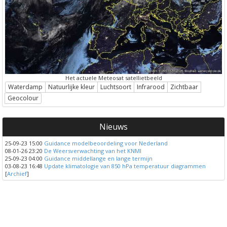
Het actuele Meteosat satellietbeeld
Waterdamp
Natuurlijke kleur
Luchtsoort
Infrarood
Zichtbaar
Geocolour
Nieuws
25-09-23 15:00
Guidance modelbeoordeling voor Nederland
08-01-26 23:20
De Weersverwachting van het KNMI
25-09-23 04:00
Guidance middellange en lange termijn
03-08-23 16:48
Update klimatologie van 850 hPa temperatuur diagrammen
[
Archief
]