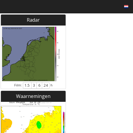
Radar
Film:
h
1.5
3
6
24
Waarnemingen