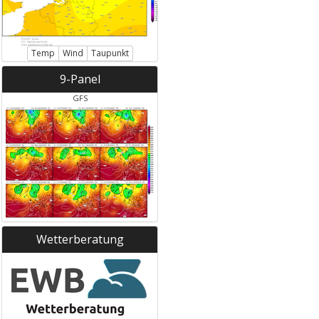
Temp
Wind
Taupunkt
9-Panel
GFS
Wetterberatung