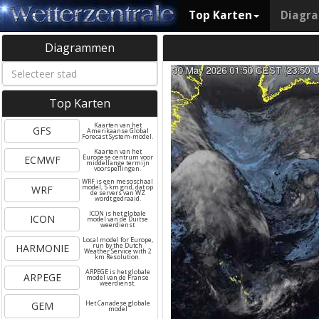
Top Karten
Diagr
Diagrammen
Top Karten
Kaarten van het
GFS
Amerikaanse Global
Forecast System-model.
Kaarten van het
ECMWF
Europese centrum voor
middellange termijn
voorspellingen.
WRF is een mesoschaal
WRF
model, 5 km grid, dat op
de servers van WZ
wordt gedraaid.
ICON is het globale
ICON
model van de Duitse
weerdienst
Local model for Europe,
HARMONIE
run by the Dutch
Weather Service with 2
km Resolution.
ARPEGE is het globale
ARPEGE
model van de Franse
weerdienst.
GEM
Het Canadese globale
model