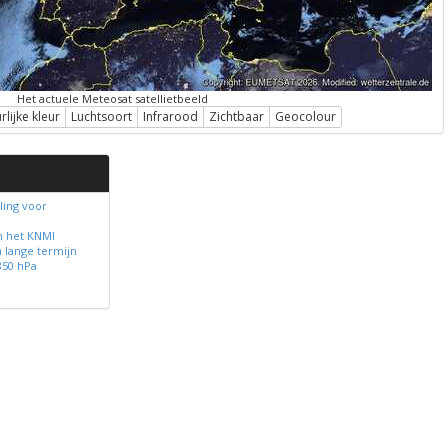
Het actuele Meteosat satellietbeeld
lijke kleur
Luchtsoort
Infrarood
Zichtbaar
Geocolour
ing voor
n het KNMI
 lange termijn
850 hPa