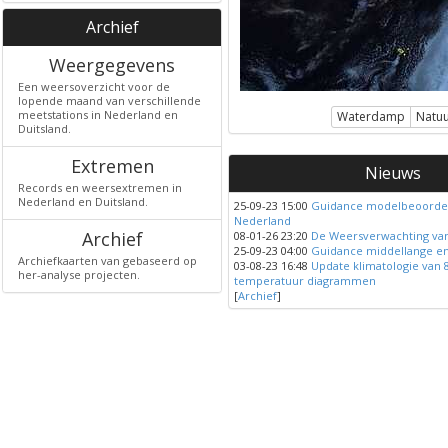
Archief
Weergegevens
Een weersoverzicht voor de
lopende maand van verschillende
meetstations in Nederland en
Waterdamp
Natuur
Duitsland.
Extremen
Nieuws
Records en weersextremen in
Nederland en Duitsland.
25-09-23 15:00
Guidance modelbeoordel
Nederland
Archief
08-01-26 23:20
De Weersverwachting va
25-09-23 04:00
Guidance middellange en
Archiefkaarten van gebaseerd op
03-08-23 16:48
Update klimatologie van 
her-analyse projecten.
temperatuur diagrammen
[
Archief
]