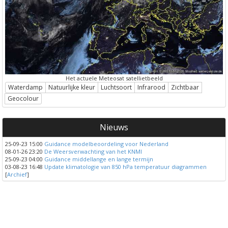
Het actuele Meteosat satellietbeeld
Waterdamp
Natuurlijke kleur
Luchtsoort
Infrarood
Zichtbaar
Geocolour
Nieuws
25-09-23 15:00
Guidance modelbeoordeling voor Nederland
08-01-26 23:20
De Weersverwachting van het KNMI
25-09-23 04:00
Guidance middellange en lange termijn
03-08-23 16:48
Update klimatologie van 850 hPa temperatuur diagrammen
[
Archief
]