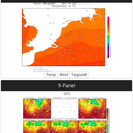
Temp
Wind
Taupunkt
9-Panel
GFS