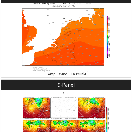
Temp
Wind
Taupunkt
9-Panel
GFS