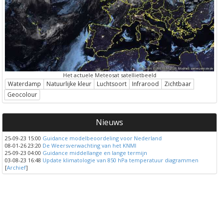
Het actuele Meteosat satellietbeeld
Waterdamp
Natuurlijke kleur
Luchtsoort
Infrarood
Zichtbaar
Geocolour
Nieuws
25-09-23 15:00
Guidance modelbeoordeling voor Nederland
08-01-26 23:20
De Weersverwachting van het KNMI
25-09-23 04:00
Guidance middellange en lange termijn
03-08-23 16:48
Update klimatologie van 850 hPa temperatuur diagrammen
[
Archief
]