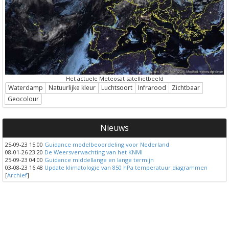
Het actuele Meteosat satellietbeeld
Waterdamp
Natuurlijke kleur
Luchtsoort
Infrarood
Zichtbaar
Geocolour
Nieuws
25-09-23 15:00
Guidance modelbeoordeling voor Nederland
08-01-26 23:20
De Weersverwachting van het KNMI
25-09-23 04:00
Guidance middellange en lange termijn
03-08-23 16:48
Update klimatologie van 850 hPa temperatuur diagrammen
[
Archief
]