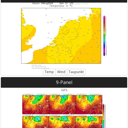
Temp
Wind
Taupunkt
9-Panel
GFS