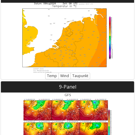
Temp
Wind
Taupunkt
9-Panel
GFS