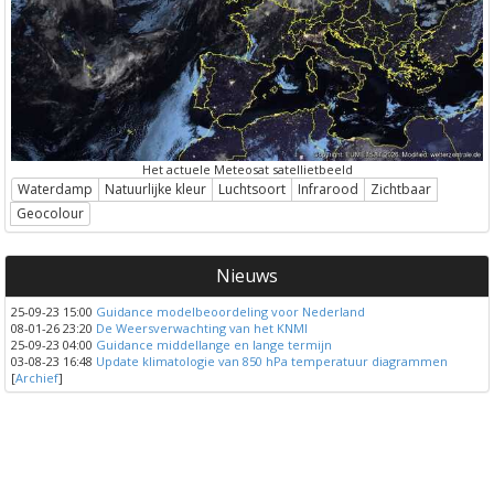
Het actuele Meteosat satellietbeeld
Waterdamp
Natuurlijke kleur
Luchtsoort
Infrarood
Zichtbaar
Geocolour
Nieuws
25-09-23 15:00
Guidance modelbeoordeling voor Nederland
08-01-26 23:20
De Weersverwachting van het KNMI
25-09-23 04:00
Guidance middellange en lange termijn
03-08-23 16:48
Update klimatologie van 850 hPa temperatuur diagrammen
[
Archief
]