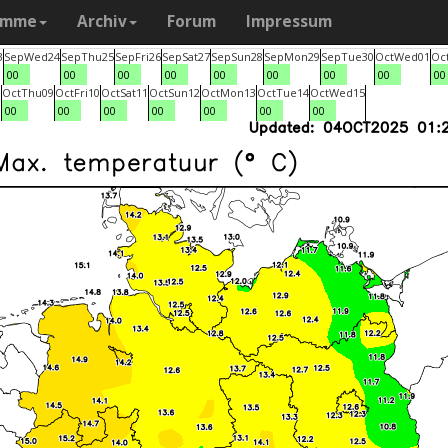
amme
Archiv
Forum
Impressum
3
Sep
Wed
24
Sep
Thu
25
Sep
Fri
26
Sep
Sat
27
Sep
Sun
28
Sep
Mon
29
Sep
Tue
30
Oct
Wed
01
Oc
00
00
00
00
00
00
00
00
00
8
Oct
Thu
09
Oct
Fri
10
Oct
Sat
11
Oct
Sun
12
Oct
Mon
13
Oct
Tue
14
Oct
Wed
15
00
00
00
00
00
00
00