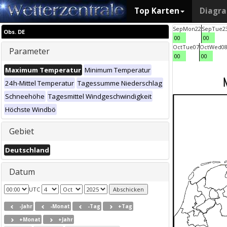
Top Karten
Diagr
Sep
Mon
22
Sep
Tue
2
Obs. DE
00
00
Oct
Tue
07
Oct
Wed
0
Parameter
00
00
Maximum Temperatur
Minimum Temperatur
24h-Mittel Temperatur
Tagessumme Niederschlag
Schneehöhe
Tagesmittel Windgeschwindigkeit
Höchste Windbö
Gebiet
Deutschland
Datum
UTC
-Jahr
-Monat
-Tag
+Tag
+Monat
+Jahr