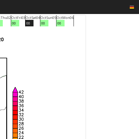
t
Thu
02
Oct
Fri
03
Oct
Sat
04
Oct
Sun
05
Oct
Mon
06
00
00
00
00