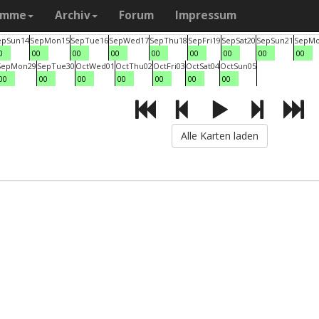
amme
Archiv
Forum
Impressum
ep
Sun
14
Sep
Mon
15
Sep
Tue
16
Sep
Wed
17
Sep
Thu
18
Sep
Fri
19
Sep
Sat
20
Sep
Sun
21
Sep
M
0
00
00
00
00
00
00
00
00
Sep
Mon
29
Sep
Tue
30
Oct
Wed
01
Oct
Thu
02
Oct
Fri
03
Oct
Sat
04
Oct
Sun
05
00
00
00
00
00
00
00
Alle Karten laden