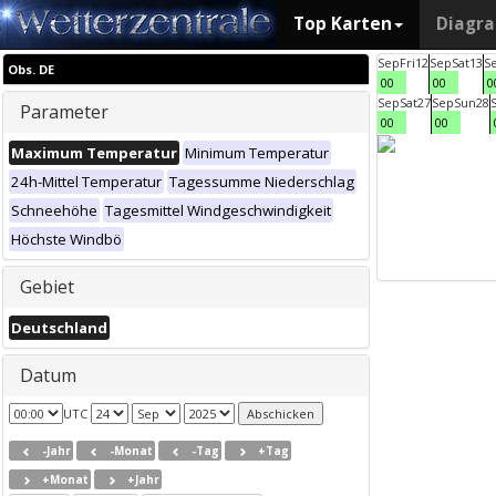
Top Karten
Diagr
Sep
Fri
12
Sep
Sat
13
S
Obs. DE
00
00
0
Sep
Sat
27
Sep
Sun
28
Parameter
00
00
Maximum Temperatur
Minimum Temperatur
24h-Mittel Temperatur
Tagessumme Niederschlag
Schneehöhe
Tagesmittel Windgeschwindigkeit
Höchste Windbö
Gebiet
Deutschland
Datum
UTC
-Jahr
-Monat
-Tag
+Tag
+Monat
+Jahr