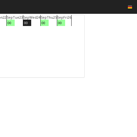
on
22
Sep
Tue
23
Sep
Wed
24
Sep
Thu
25
Sep
Fri
26
00
00
00
00